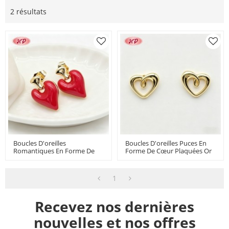
2 résultats
Boucles D'oreilles
Boucles D'oreilles Puces En
Romantiques En Forme De
Forme De Cœur Plaquées Or
Cœur Plaquées Or 18 Carats |
18 Carats | Bijoux En Laiton
Bijoux En Laiton Pour La
En Gros Pour Femmes
Saint-Valentin
1
Recevez nos dernières
nouvelles et nos offres