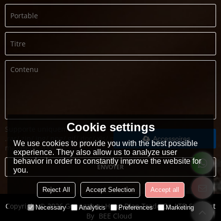
Cookie settings
Supporte uniquement
.rar/.zip/.jpg/.png/.gif/.doc/.xls/.pdf,
Accessoires
We use cookies to provide you with the best possible
maximum 20M
experience. They also allow us to analyze user
behavior in order to constantly improve the website for
ENVOYER
you.
Reject All
Accept Selection
Accept all
Copyright © 2026
Guangzhou Heng Dian Trade Co.,LTD
Support
Necessary
Analytics
Preferences
Marketing
By
BEE Cloud