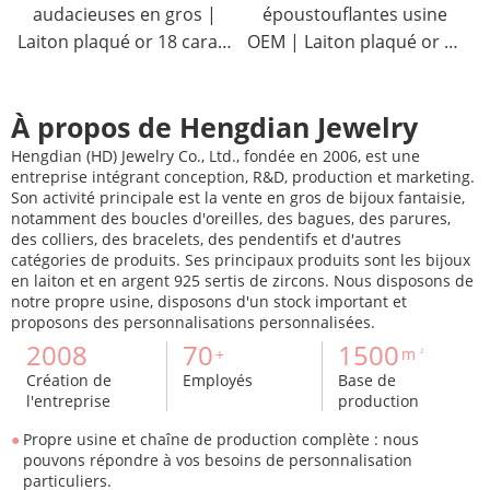
audacieuses en gros |
époustouflantes usine
Laiton plaqué or 18 carats
OEM | Laiton plaqué or 18
bijou affirmation CZ AAA
carats bijou quotidien CZ
AAA
À propos de Hengdian Jewelry
Hengdian (HD) Jewelry Co., Ltd., fondée en 2006, est une
entreprise intégrant conception, R&D, production et marketing.
Son activité principale est la vente en gros de bijoux fantaisie,
notamment des boucles d'oreilles, des bagues, des parures,
des colliers, des bracelets, des pendentifs et d'autres
catégories de produits. Ses principaux produits sont les bijoux
en laiton et en argent 925 sertis de zircons. Nous disposons de
notre propre usine, disposons d'un stock important et
proposons des personnalisations personnalisées.
2008
70
1500
+
m
2
Création de
Employés
Base de
l'entreprise
production
Propre usine et chaîne de production complète : nous
pouvons répondre à vos besoins de personnalisation
particuliers.