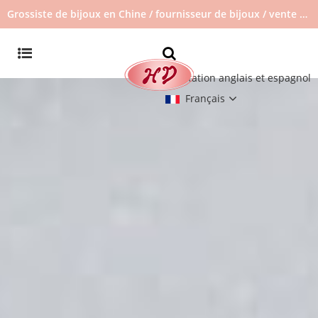
Grossiste de bijoux en Chine / fournisseur de bijoux / vente de bijoux en stock / pas de bijoux d'occasion
Commutation anglais et espagnol
Français