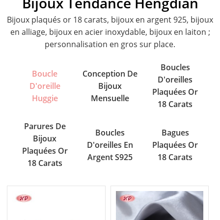
Bijoux Tendance Hengdian
Bijoux plaqués or 18 carats, bijoux en argent 925, bijoux
en alliage, bijoux en acier inoxydable, bijoux en laiton ;
personnalisation en gros sur place.
Boucles
Boucle
Conception De
D'oreilles
D'oreille
Bijoux
Plaquées Or
Huggie
Mensuelle
18 Carats
Parures De
Boucles
Bagues
Bijoux
D'oreilles En
Plaquées Or
Plaquées Or
Argent S925
18 Carats
18 Carats