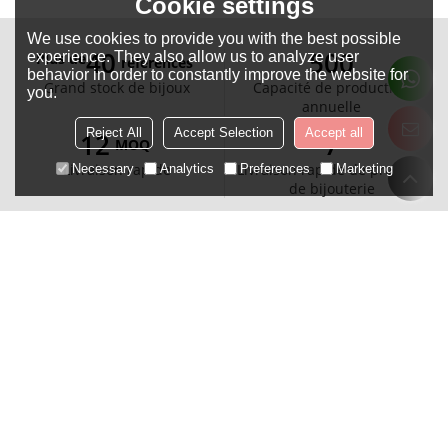
Cookie settings
We use cookies to provide you with the best possible
40
500
experience. They also allow us to analyze user
Plus de
références
behavior in order to constantly improve the website for
Grand stock de bijoux
Capacité de production
you.
annuelle
Reject All
Accept Selection
Accept all
12
7
MOQ
Livraison rapide
Livraison rapide de produits
Necessary
Analytics
Preferences
Marketing
de bijouterie
Commentaires Des Clients
De nombreux clients reconnaissent la qualité des bijoux
Hengdian