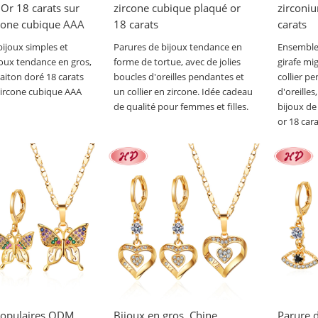
Or 18 carats sur
zircone cubique plaqué or
zirconi
rcone cubique AAA
18 carats
carats
bijoux simples et
Parures de bijoux tendance en
Ensemble 
joux tendance en gros,
forme de tortue, avec de jolies
girafe m
laiton doré 18 carats
boucles d'oreilles pendantes et
collier p
 zircone cubique AAA
un collier en zircone. Idée cadeau
d'oreille
de qualité pour femmes et filles.
bijoux de
or 18 cara
populaires ODM
Bijoux en gros, Chine,
Parure d