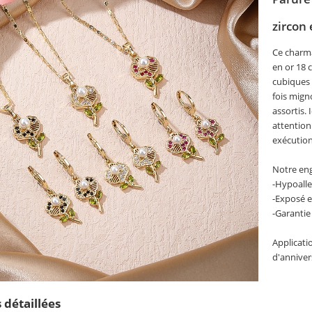
zircon
Ce charma
en or 18 
cubiques 
fois migno
assortis.
attention
exécution
Notre eng
-Hypoall
-Exposé 
-Garantie
Applicati
d'anniver
 détaillées