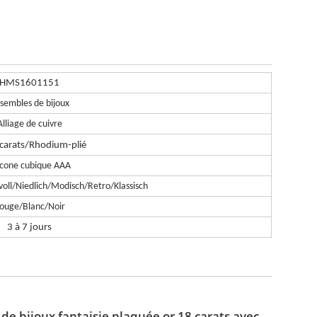
HMS1601151
sembles de bijoux
Alliage de cuivre
carats/
Rhodium
-p
lié
rcone cubique AAA
voll/Niedlich/Modisch/Retro/Klassisch
ouge/Blanc/Noir
3 à 7 jours
de bijoux fantaisie plaquée or 18 carats avec