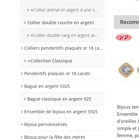
⭐Collier animal en argent à une seule rangée
Recomm
Collier double couche en argent
⭐Collier double rang en argent avec motif animal
Colliers pendentifs plaqués or 18 carats
⭐Collection Classique
Pendentifs plaqués or 18 carats
Bague en argent S925
Bague classique en argent 925
Bijoux te
Ensemble de bijoux en argent S925
Ensemble c
d'oreilles 
Bijoux personnalisés
simple et 
femme, pou
Bijoux pour la fête des mères