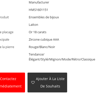
Manufacturer
HMS1601151
roduit
Ensembles de bijoux
Laiton
e placage
Or 18 carats
ncipale
Zircone cubique AAA
 la pierre
Rouge/Blanc/Noir
Tendance/
Élégant/Stylé/Mignon/Mode/Rétro/Classique
Contactez
Ajouter À La Liste
médiatement
De Souhaits