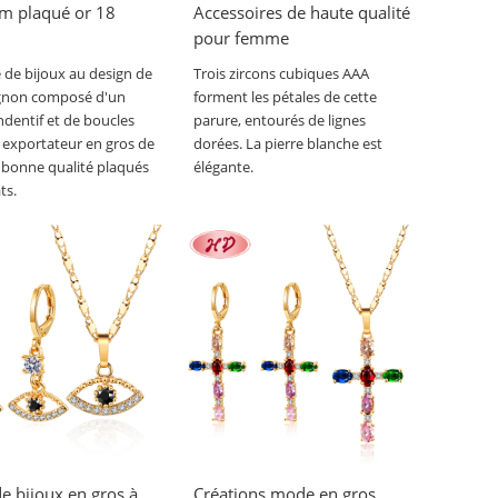
um plaqué or 18
Accessoires de haute qualité
pour femme
de bijoux au design de
Trois zircons cubiques AAA
ignon composé d'un
forment les pétales de cette
endentif et de boucles
parure, entourés de lignes
s, exportateur en gros de
dorées. La pierre blanche est
 bonne qualité plaqués
élégante.
ts.
e bijoux en gros à
Créations mode en gros