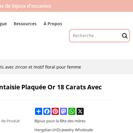
pas de bijoux d'occasion
gue
Ressources
À Propos
ts avec zircon et motif floral pour femme
ntaisie Plaquée Or 18 Carats Avec
Share
Facebook
Pinterest
Mastodon
WhatsApp
X
 de Produit
Bijoux pour la fête des mères
Hengdian (HD) Jewelry Wholesale