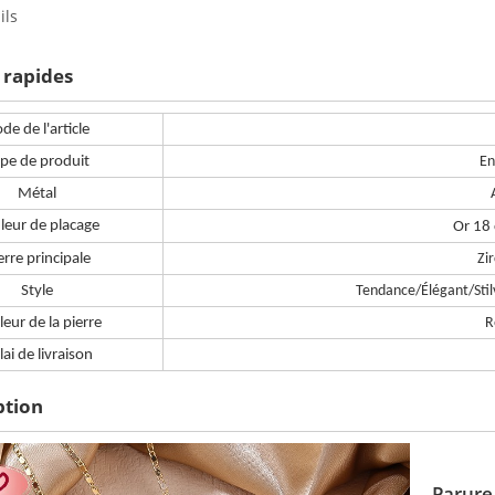
ils
 rapides
de de l'article
pe de produit
En
Métal
leur de placage
Or 18 
erre principale
Zi
Style
Tendance/Élégant/Stil
eur de la pierre
R
lai de livraison
ption
Parure 