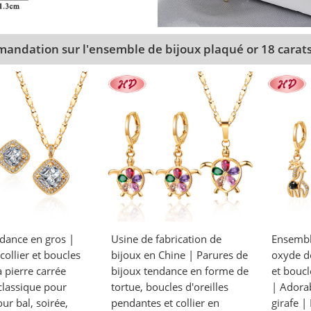
andation sur l'ensemble de bijoux plaqué or 18 carat
ndance en gros |
Usine de fabrication de
Ensembl
ollier et boucles
bijoux en Chine | Parures de
oxyde de
à pierre carrée
bijoux tendance en forme de
et boucl
classique pour
tortue, boucles d'oreilles
| Adorab
r bal, soirée,
pendantes et collier en
girafe |