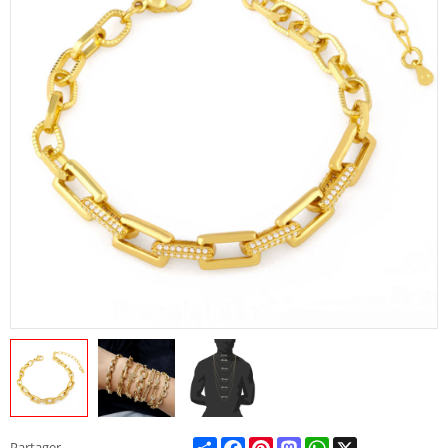
Share
Facebook
Pinterest
Mastodon
WhatsApp
X
Partager