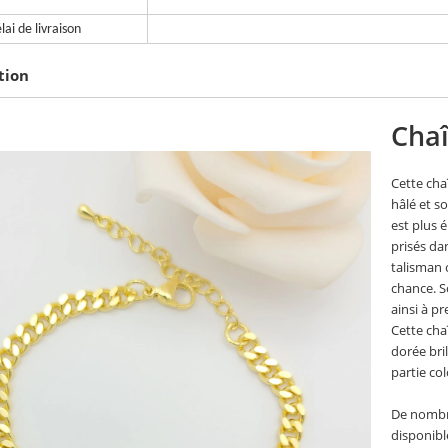
lai de livraison
tion
Chaî
Cette cha
hâlé et s
est plus 
prisés da
talisman 
chance. S
ainsi à p
Cette cha
dorée bril
partie col
De nombr
disponibl