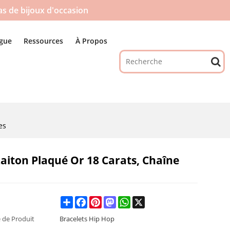
pas de bijoux d'occasion
gue
Ressources
À Propos
es
Laiton Plaqué Or 18 Carats, Chaîne
Share
Facebook
Pinterest
Mastodon
WhatsApp
X
 de Produit
Bracelets Hip Hop