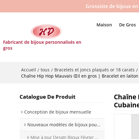
Grossiste de bijoux en 
Maison
De Gros
Fabricant de bijoux personnalisés en
gros
Accueil
tous
Bracelets et joncs plaqués or 18 carats
/
/
/
Chaîne Hip Hop Mauvais Œil en gros | Bracelet en laito
Chaîne 
Catalogue De Produit
Cubaine
Conception de bijoux mensuelle
Nouveaux modèles de bijoux pour 2025
Mise à Jour Design Bijoux Février 2025