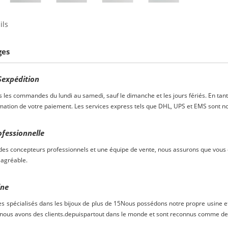
ils
ges
S
expédition
s les commandes du lundi au samedi, sauf le dimanche et les jours fériés. En tant 
mation de votre paiement. Les services express tels que DHL, UPS et EMS sont no
ofessionnelle
es concepteurs professionnels et une équipe de vente, nous assurons que vous êt
agréable.
ine
spécialisés dans les bijoux de plus de
15
Nous possédons notre propre usine et 
 nous avons des clients.
depuis
partout dans le monde et sont reconnus comme des 