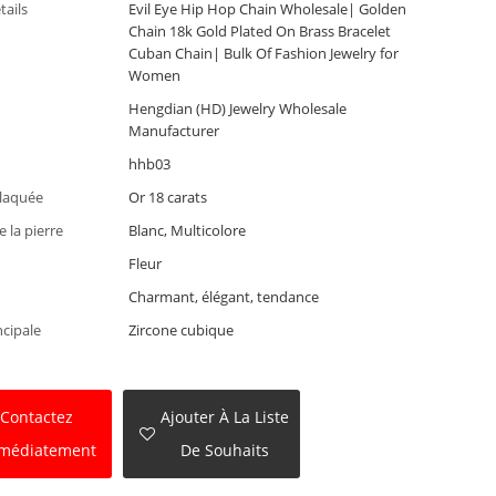
tails
Evil Eye Hip Hop Chain Wholesale| Golden
Chain 18k Gold Plated On Brass Bracelet
Cuban Chain| Bulk Of Fashion Jewelry for
Women
Hengdian (HD) Jewelry Wholesale
Manufacturer
hhb03
plaquée
Or 18 carats
 la pierre
Blanc, Multicolore
Fleur
Charmant, élégant, tendance
ncipale
Zircone cubique
Contactez
Ajouter À La Liste
médiatement
De Souhaits