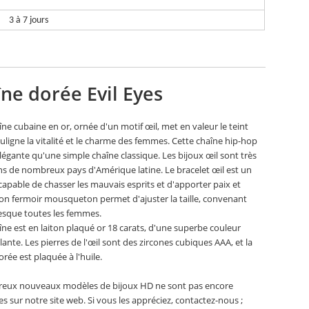
3 à 7 jours
ne dorée Evil Eyes
îne cubaine en or, ornée d'un motif œil, met en valeur le teint
ouligne la vitalité et le charme des femmes. Cette chaîne hip-hop
élégante qu'une simple chaîne classique. Les bijoux œil sont très
ns de nombreux pays d'Amérique latine. Le bracelet œil est un
capable de chasser les mauvais esprits et d'apporter paix et
on fermoir mousqueton permet d'ajuster la taille, convenant
resque toutes les femmes.
îne est en laiton plaqué or 18 carats, d'une superbe couleur
lante. Les pierres de l'œil sont des zircones cubiques AAA, et la
orée est plaquée à l'huile.
eux nouveaux modèles de bijoux HD ne sont pas encore
es sur notre site web. Si vous les appréciez, contactez-nous ;