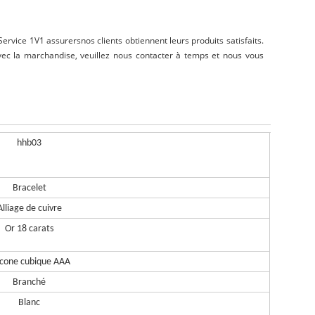
Service 1V1
assurer
s
nos clients obtiennent leurs produits satisfaits.
vec la marchandise, veuillez nous contacter à temps et nous vous
hhb03
Bracelet
Alliage de cuivre
Or 18 carats
rcone cubique AAA
Branché
Blanc