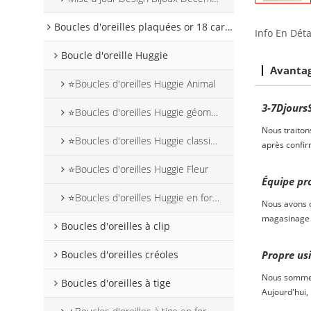
Boucles d'oreilles plaquées or 18 carats
Info En Déta
Boucle d'oreille Huggie
Avanta
⭐Boucles d'oreilles Huggie Animal
3-7
D
jours
⭐Boucles d'oreilles Huggie géométriques
Nous traiton
⭐Boucles d'oreilles Huggie classiques
après confir
⭐Boucles d'oreilles Huggie Fleur
Équipe pr
⭐Boucles d'oreilles Huggie en forme de cœur
Nous avons d
magasinage 
Boucles d'oreilles à clip
Propre us
Boucles d'oreilles créoles
Nous sommes 
Boucles d'oreilles à tige
Aujourd'hui,