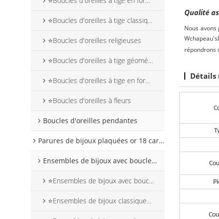
⭐Boucles d'oreilles à tige en forme de cœur
Qualité a
⭐Boucles d'oreilles à tige classiques
Nous avons p
W
chapeau
s
⭐Boucles d'oreilles religieuses
'
répondrons d
⭐Boucles d'oreilles à tige géométriques
Détails
⭐Boucles d'oreilles à tige en forme d'animaux
⭐Boucles d'oreilles à fleurs
Co
Boucles d'oreilles pendantes
T
Parures de bijoux plaquées or 18 carats
Ensembles de bijoux avec boucles d'oreilles pendantes
Cou
⭐Ensembles de bijoux avec boucles d'oreilles pendantes en forme de fleur
Pi
⭐Ensembles de bijoux classiques avec boucles d'oreilles pendantes
Cou