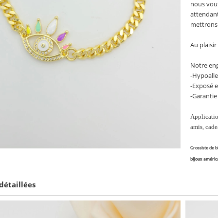
nous vous
attendant,
mettrons
Au plaisir
Notre eng
-Hypoall
-Exposé 
-Garantie
Applicatio
amis, cade
Grossiste de 
bijoux américa
détaillées